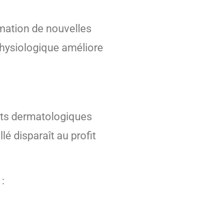
mation de nouvelles
physiologique améliore
ests dermatologiques
lé disparaît au profit
: