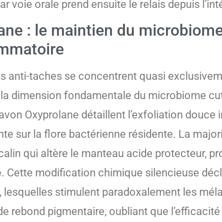
 voie orale prend ensuite le relais depuis l’int
ane : le maintien du microbiome
ammatoire
ts anti-taches se concentrent quasi exclusivem
nt la dimension fondamentale du microbiome cu
on Oxyprolane détaillent l’exfoliation douce in
ante sur la flore bactérienne résidente. La majo
lcalin qui altère le manteau acide protecteur, 
e. Cette modification chimique silencieuse déc
nu, lesquelles stimulent paradoxalement les mé
rebond pigmentaire, oubliant que l’efficacité r