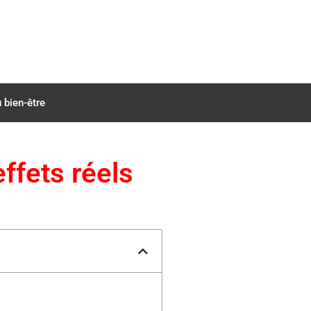
 bien-être
effets réels