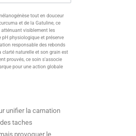
 mélanogénèse tout en douceur
 curcuma et de la Gatuline, ce
, atténuant visiblement les
e pH physiologique et préserve
mation responsable des rebonds
clarté naturelle et son grain est
ent prouvés, ce soin s'associe
marque pour une action globale
 unifier la carnation
e des taches
amais provoquer le